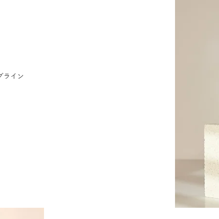
。
グライン