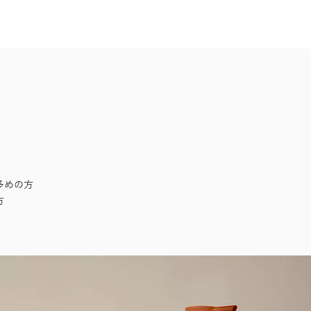
多めの方
方