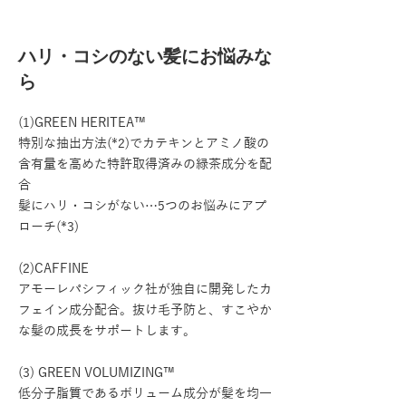
ハリ・コシのない髪にお悩みな
ら
(1)GREEN HERITEA™
特別な抽出方法(*2)でカテキンとアミノ酸の
含有量を高めた特許取得済みの緑茶成分を配
合
髪にハリ・コシがない…5つのお悩みにアプ
ローチ(*3)
(2)CAFFINE
アモーレパシフィック社が独自に開発したカ
フェイン成分配合。抜け毛予防と、すこやか
な髪の成長をサポートします。
(3) GREEN VOLUMIZING™
低分子脂質であるボリューム成分が髪を均一