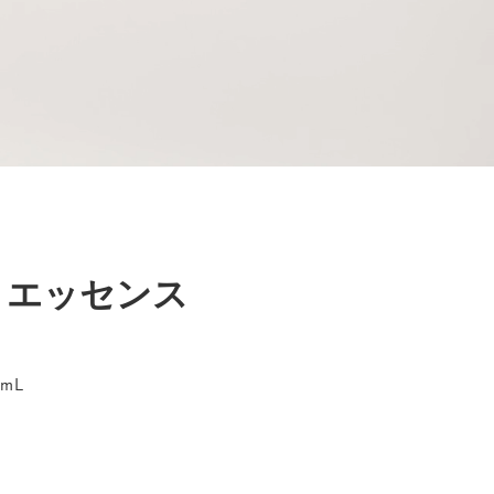
 エッセンス
0ｍL