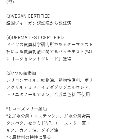
(*3)
(3)VEGAN CERTIFIED
韓国ヴィーガン認証院から認証済
(4)DERMA TEST CERTIFIED
ドイツの皮膚科学研究所であるダーマテスト
社による皮膚刺激に関するパッチテスト(*4)
に「エクセレントグレード」獲得
(5)7つの無添加
シリコンオイル、鉱物油、動物性原料、ポリ
アクリルアミド、イミダゾリジニルウレア、
トリエタノールアミン、合成着色料 不使用
*1 ローズマリー葉油
*2 加水分解エクステンシン、加水分解野菜
タンパク、セラミドNP、ローズマリー葉エ
キス、カノラ油、ダイズ油
*3 原材料の特性に限る